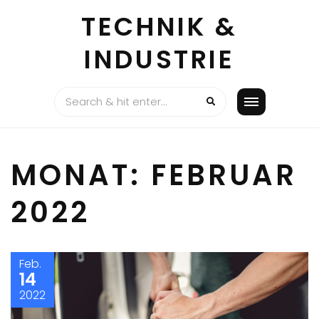
Skip
TECHNIK &
to
content
INDUSTRIE
MONAT:
FEBRUAR
2022
Feb.
14
2022