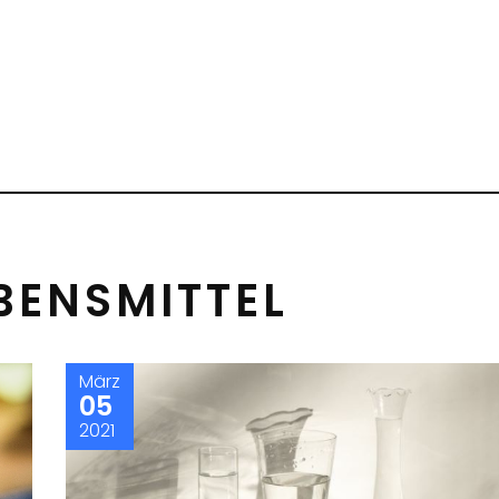
BENSMITTEL
März
05
2021